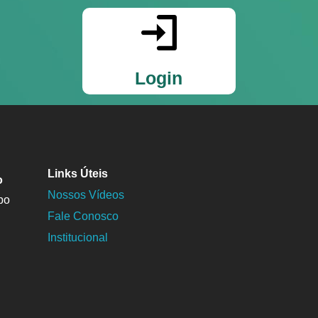
Login
Links Úteis
o
Nossos Vídeos
po
Fale Conosco
Institucional