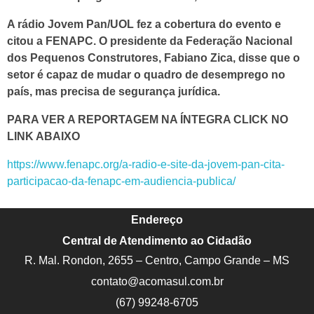
A rádio Jovem Pan/UOL fez a cobertura do evento e
citou a FENAPC. O presidente da Federação Nacional
dos Pequenos Construtores, Fabiano Zica, disse que o
setor é capaz de mudar o quadro de desemprego no
país, mas precisa de segurança jurídica.
PARA VER A REPORTAGEM NA ÍNTEGRA CLICK NO
LINK ABAIXO
https://www.fenapc.org/a-radio-e-site-da-jovem-pan-cita-
participacao-da-fenapc-em-audiencia-publica/
Endereço
Central de Atendimento ao Cidadão
R. Mal. Rondon, 2655 – Centro, Campo Grande – MS
contato@acomasul.com.br
(67) 99248-6705