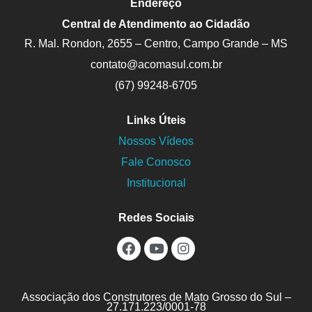
Endereço
Central de Atendimento ao Cidadão
R. Mal. Rondon, 2655 – Centro, Campo Grande – MS
contato@acomasul.com.br
(67) 99248-6705
Links Úteis
Nossos Vídeos
Fale Conosco
Institucional
Redes Sociais
Continue in browser
Associação dos Construtores de Mato Grosso do Sul –
CORREIO DO ESTADO ENTREVISTA PRESIDENTE DA
27.171.223/0001-78