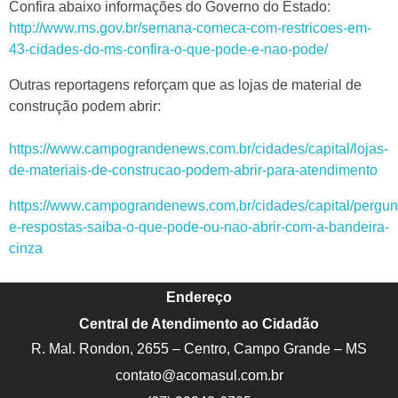
Confira abaixo informações do Governo do Estado:
http://www.ms.gov.br/semana-comeca-com-restricoes-em-
43-cidades-do-ms-confira-o-que-pode-e-nao-pode/
Outras reportagens reforçam que as lojas de material de
construção podem abrir:
https://www.campograndenews.com.br/cidades/capital/lojas-
de-materiais-de-construcao-podem-abrir-para-atendimento
https://www.campograndenews.com.br/cidades/capital/pergun
e-respostas-saiba-o-que-pode-ou-nao-abrir-com-a-bandeira-
cinza
Endereço
Central de Atendimento ao Cidadão
R. Mal. Rondon, 2655 – Centro, Campo Grande – MS
contato@acomasul.com.br