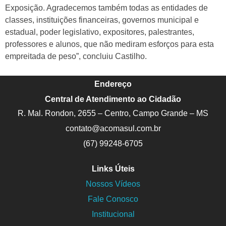
Exposição. Agradecemos também todas as entidades de
classes, instituições financeiras, governos municipal e
estadual, poder legislativo, expositores, palestrantes,
professores e alunos, que não mediram esforços para esta
empreitada de peso”, concluiu Castilho.
Endereço
Central de Atendimento ao Cidadão
R. Mal. Rondon, 2655 – Centro, Campo Grande – MS
contato@acomasul.com.br
(67) 99248-6705
Links Úteis
Nossos Vídeos
Fale Conosco
Institucional