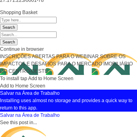
27.171.223/0001-78
Shopping Basket
Continue in browser
INSCRIÇÕES ABERTAS PARA O WEBINAR SOBRE OS
IMPACTOS E DESAFIOS PARA O MERCADO IMOBILIÁRIO
DO CENTRO-OESTE
To install tap Add to Home Screen
Add to Home Screen
Salvar na Área de Trabalho
Installing uses almost no storage and provides a quick way to
return to this app.
Salvar na Área de Trabalho
See this post in...