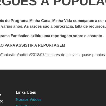
EGUES À POPUL
veis do Programa Minha Casa, Minha Vida começaram a ser 
vários anos. As razões são a burocracia, falta de recursos,
grama Fantástico exibiu uma reportagem sobre o assunto
.
IXO PARA ASSISTIR A REPORTAGEM
om/fantastico/noticia/2018/07/milhares-de-imoveis-quase-pronto
Links Úteis
o
Nossos Vídeos
po