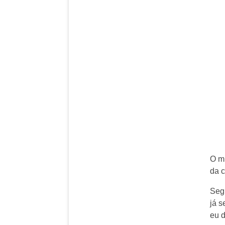
O mi
da c
Segu
já s
eu d