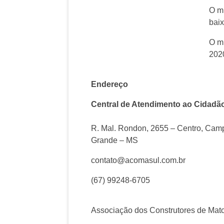
O mi
baix
O mi
2020
Endereço
Central de Atendimento ao Cidadã
R. Mal. Rondon, 2655 – Centro, Cam
Grande – MS
contato@acomasul.com.br
(67) 99248-6705
Associação dos Construtores de Mat