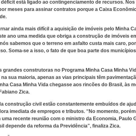
éficit está ligado ao contingenciamento de recursos. Nos 
r por meses para assinar contratos porque a Caixa Econômi
de.
nar ainda mais difícil a aquisição de imóveis pelo Minha C
ste ano uma medida que obriga a construção de imóveis em
 nós sabemos que o terreno em asfalto custa mais caro, po
so. Soma-se a isso, o fato de que boa parte dos município
as grandes construtoras no Programa Minha Casa Minha Vi
na sua maioria, apenas as vias principais têm pavimentaçã
inha Casa Minha Vida chegasse aos rincões do Brasil, às
Fabiano Zica.
 construção civil estão constantemente embuídos de ajud
dora imediata de empregos e tributos. “No momento, porém
em uma recente reunião com o ministro da Economia, Paulo G
l depende da reforma da Previdência”, finaliza Zica.