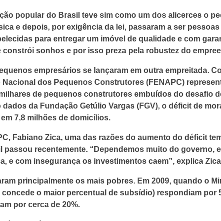
ção popular do Brasil teve sim como um dos alicerces o pe
ca e depois, por exigência da lei, passaram a ser pessoas 
elecidas para entregar um imóvel de qualidade e com garanti
e constrói sonhos e por isso preza pela robustez do empre
pequenos empresários se lançaram em outra empreitada. C
o Nacional dos Pequenos Construtores (FENAPC) representa 
o milhares de pequenos construtores embuídos do desafio de 
o dados da Fundação Getúlio Vargas (FGV), o déficit de mo
 em 7,8 milhões de domicílios.
C, Fabiano Zica, uma das razões do aumento do déficit te
asil passou recentemente. “Dependemos muito do governo, e
a, e com insegurança os investimentos caem”, explica Zica
aram principalmente os mais pobres. Em 2009, quando o Mi
e concede o maior percentual de subsídio) respondiam por
ram por cerca de 20%.