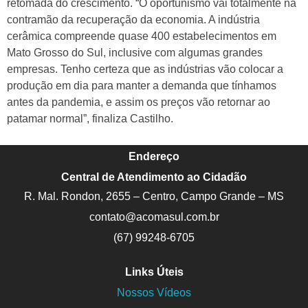
retomada do crescimento. “O oportunismo vai totalmente na
contramão da recuperação da economia. A indústria
cerâmica compreende quase 400 estabelecimentos em
Mato Grosso do Sul, inclusive com algumas grandes
empresas. Tenho certeza que as indústrias vão colocar a
produção em dia para manter a demanda que tínhamos
antes da pandemia, e assim os preços vão retornar ao
patamar normal”, finaliza Castilho.
Endereço
Central de Atendimento ao Cidadão
R. Mal. Rondon, 2655 – Centro, Campo Grande – MS
contato@acomasul.com.br
(67) 99248-6705
Links Úteis
Nossos Vídeos