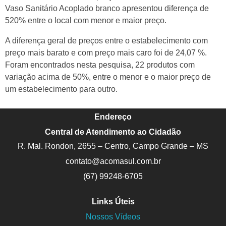
Vaso Sanitário Acoplado branco apresentou diferença de
520% entre o local com menor e maior preço.
A diferença geral de preços entre o estabelecimento com
preço mais barato e com preço mais caro foi de 24,07 %.
Foram encontrados nesta pesquisa, 22 produtos com
variação acima de 50%, entre o menor e o maior preço de
um estabelecimento para outro.
Endereço
Central de Atendimento ao Cidadão
R. Mal. Rondon, 2655 – Centro, Campo Grande – MS
contato@acomasul.com.br
(67) 99248-6705
Links Úteis
Nossos Vídeos