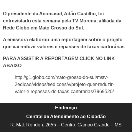
O presidente da Acomasul, Adão Castilho, foi
entrevistado esta semana pela TV Morena, afiliada da
Rede Globo em Mato Grosso do Sul.
A emissora elaborou uma reportagem sobre o projeto
que vai reduzir valores e repasses de taxas cartorárias.
PARA ASSISTIR A REPORTAGEM CLICK NO LINK
ABAIXO
http://g1.globo.com/mato-grosso-do-sul/mstv-
2edicao/videos/t/edicoes/v/projeto-quer-reduzir-
valor-e-repasses-de-taxas-cartorarias/7969520/
Endereço
Central de Atendimento ao Cidadão
R. Mal. Rondon, 2655 – Centro, Campo Grande – MS