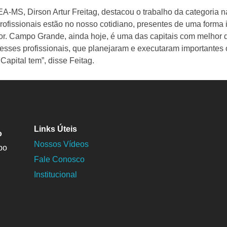
A-MS, Dirson Artur Freitag, destacou o trabalho da categoria 
rofissionais estão no nosso cotidiano, presentes de uma form
or. Campo Grande, ainda hoje, é uma das capitais com melhor 
desses profissionais, que planejaram e executaram importantes
apital tem”, disse Feitag.
Links Úteis
o
Nossos Vídeos
po
Fale Conosco
Institucional