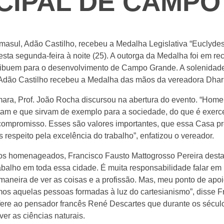
CIPAL DE CAMP
masul, Adão Castilho, recebeu a Medalha Legislativa “Euclyde
sta segunda-feira à noite (25). A outorga da Medalha foi em re
buem para o desenvolvimento de Campo Grande. A solenidade 
 Adão Castilho recebeu a Medalha das mãos da vereadora Dha
ara, Prof. João Rocha discursou na abertura do evento. “Hom
tam e que sirvam de exemplo para a sociedade, do que é exercer
compromisso. Esses são valores importantes, que essa Casa p
respeito pela excelência do trabalho”, enfatizou o vereador.
 homenageados, Francisco Fausto Mattogrosso Pereira destac
abalho em toda essa cidade. É muita responsabilidade falar em
neira de ver as coisas e a profissão. Mas, meu ponto de apoi
mos aquelas pessoas formadas à luz do cartesianismo”, disse F
fere ao pensador francês René Descartes que durante os séculos
er as ciências naturais.