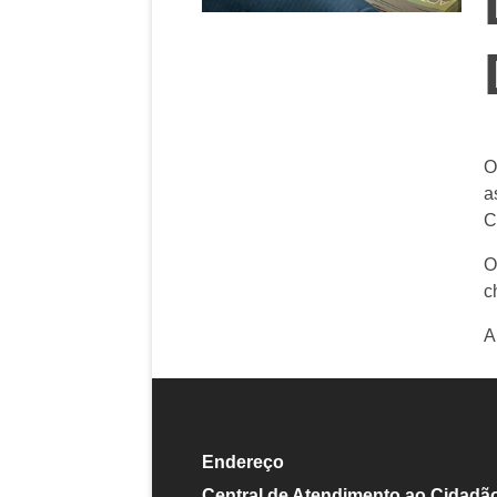
O
a
C
O
c
A
Endereço
Central de Atendimento ao Cidadã