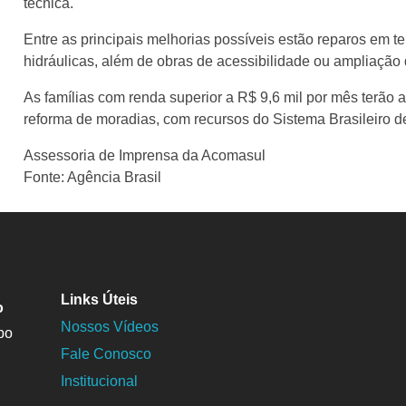
técnica.
Entre as principais melhorias possíveis estão reparos em tel
hidráulicas, além de obras de acessibilidade ou ampliação 
As famílias com renda superior a R$ 9,6 mil por mês terão a
reforma de moradias, com recursos do Sistema Brasileiro
Assessoria de Imprensa da Acomasul
Fonte: Agência Brasil
Links Úteis
o
Nossos Vídeos
po
Fale Conosco
Institucional