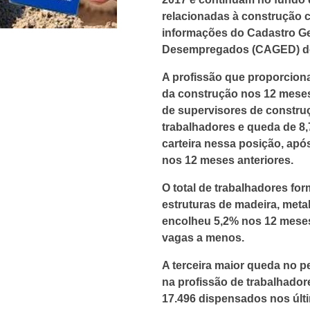
relacionadas à construção c
informações do Cadastro G
Desempregados (CAGED) do 
A profissão que proporcion
da construção nos 12 meses
de supervisores de construç
trabalhadores e queda de 
carteira nessa posição, apó
nos 12 meses anteriores.
O total de trabalhadores f
estruturas de madeira, meta
encolheu 5,2% nos 12 meses
vagas a menos.
A terceira maior queda no p
na profissão de trabalhador
17.496 dispensados nos últ