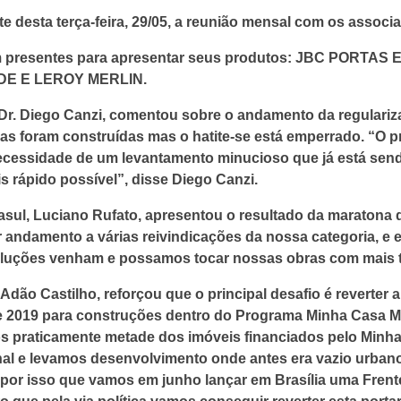
e desta terça-feira, 29/05, a reunião mensal com os associ
m presentes para apresentar seus produtos: JBC PORTAS
E E LEROY MERLIN.
r. Diego Canzi, comentou sobre o andamento da regulari
as foram construídas mas o hatite-se está emperrado. “O pr
necessidade de um levantamento minucioso que já está send
is rápido possível”, disse Diego Canzi.
asul, Luciano Rufato, apresentou o resultado da maratona 
 andamento a várias reivindicações da nossa categoria, e
oluções venham e possamos tocar nossas obras com mais tr
Adão Castilho, reforçou que o principal desafio é reverter
o de 2019 para construções dentro do Programa Minha Casa
s praticamente metade dos imóveis financiados pelo Minh
onal e levamos desenvolvimento onde antes era vazio urbano
é por isso que vamos em junho lançar em Brasília uma Frent