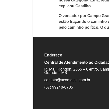
nossa categoria. Eu acredit
explicou Castilho.
O vereador por Campo Gran
estão traçando o caminho 
pelo caminho político. O q
Endereço
Central de Atendimento ao Cidadã
R. Mal. Rondon, 2655 – Centro, Cam
Grande – MS
contato@acomasul.com.br
(67) 99248-6705