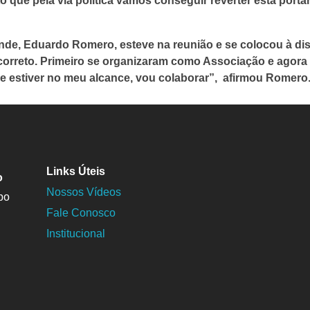
o que pela via política vamos conseguir reverter esta porta
de, Eduardo Romero, esteve na reunião e se colocou à di
correto. Primeiro se organizaram como Associação e agor
ue estiver no meu alcance, vou colaborar”, afirmou Romero
Links Úteis
o
Nossos Vídeos
po
Fale Conosco
Institucional