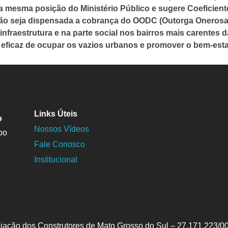
a mesma posição do Ministério Público e sugere Coeficient
ão seja dispensada a cobrança do OODC (Outorga Onerosa d
infraestrutura e na parte social nos bairros mais carentes
 eficaz de ocupar os vazios urbanos e promover o bem-esta
Links Úteis
o
Nossos Vídeos
po
Fale Conosco
Institucional
iação dos Construtores de Mato Grosso do Sul – 27.171.223/0