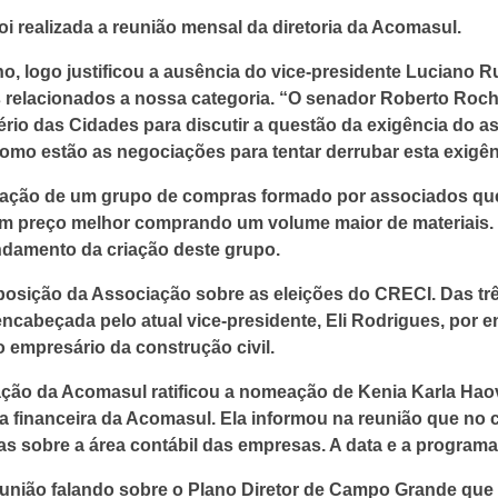
 foi realizada a reunião mensal da diretoria da Acomasul.
o, logo justificou a ausência do vice-presidente Luciano Ru
tos relacionados a nossa categoria. “O senador Roberto Ro
io das Cidades para discutir a questão da exigência do asfa
mo estão as negociações para tentar derrubar esta exigênc
criação de um grupo de compras formado por associados que
um preço melhor comprando um volume maior de materiais.
ndamento da criação deste grupo.
a posição da Associação sobre as eleições do CRECI. Das t
ncabeçada pelo atual vice-presidente, Eli Rodrigues, por 
 empresário da construção civil.
ção da Acomasul ratificou a nomeação de Kenia Karla Haovi
ora financeira da Acomasul. Ela informou na reunião que n
as sobre a área contábil das empresas. A data e a programa
reunião falando sobre o Plano Diretor de Campo Grande que