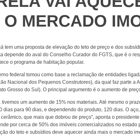
ELA VAI AQUEC
 O MERCADO IMO
 já tem uma proposta de elevação do teto de preço e dos subsí
ta depende do aval do Conselho Curador do FGTS, que é o res
tece o programa de habitação popular.
rno federal tomou como base a reclamação de entidades ligadas 
o Nacional dos Pequenos Construtores), da qual faz parte 
to Grosso do Sul). O principal argumento é o aumento de preço
tivemos um aumento de 15% nos materiais. Até mesmo o prazo 
0 dias para 90 dias, e dependendo do produto, 120 dias. O aço
 cerâmico, que mais que dobrou de preço”, aponta o presiden
e por cerca de 50% dos imóveis comercializados no estado 
ção do teto e subsídios deve aquecer ainda mais o mercado im