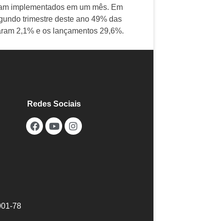
 sejam implementados em um mês. Em
egundo trimestre deste ano 49% das
aram 2,1% e os lançamentos 29,6%.
Redes Sociais
001-78