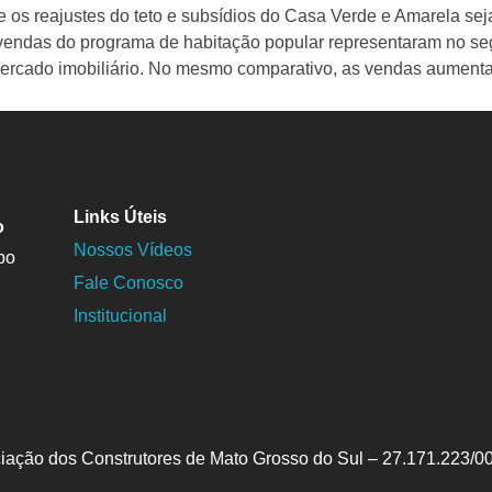
ue os reajustes do teto e subsídios do Casa Verde e Amarela
s vendas do programa de habitação popular representaram no s
mercado imobiliário. No mesmo comparativo, as vendas aument
Links Úteis
o
Nossos Vídeos
po
Fale Conosco
Institucional
iação dos Construtores de Mato Grosso do Sul – 27.171.223/0