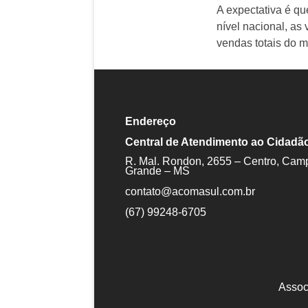
A expectativa é q
nível nacional, a
vendas totais do 
Endereço
Central de Atendimento ao Cidadã
R. Mal. Rondon, 2655 – Centro, Cam
Grande – MS
contato@acomasul.com.br
(67) 99248-6705
Assoc