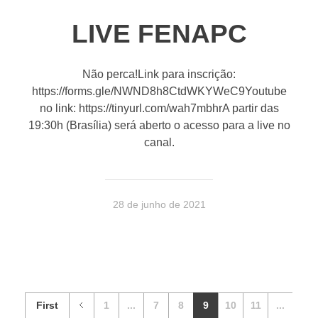
LIVE FENAPC
Não perca!Link para inscrição:
https://forms.gle/NWND8h8CtdWKYWeC9Youtube
no link: https://tinyurl.com/wah7mbhrA partir das
19:30h (Brasília) será aberto o acesso para a live no
canal.
28 de junho de 2021
First
1
...
7
8
9
10
11
...